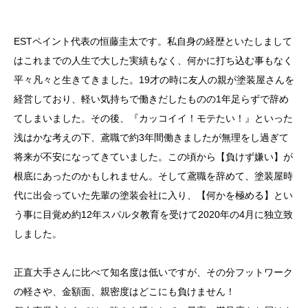
ESTペイント代表の恒藤圭太です。
私自身の経歴といたしまして
は
これまでの人生で大した実績もなく、何かに打ち込む事もなく
平々凡々と生きてきました。
19才の時に友人の親が塗装屋さんを
経営しており、軽い気持ちで働きだしたものの1年足らずで辞め
てしまいました。その後、『カッコイイ！モテたい！』といった
浅はかな考えの下、鳶職で約3年間働きましたが無理をし過ぎて
将来が不安になってきていました。この頃から【負けず嫌い】が
根底にあったのかもしれません。
そして鳶職を辞めて、塗装屋時
代に出会っていた先輩の塗装会社に入り、【何かを極める】とい
う事に目覚め約12年スパルタ教育を受けて2020年の4月に独立致
しました。
正直大手さんに比べて知名度は低いですが、その分フットワーク
の軽さや、金額面、親密度はどこにも負けません！