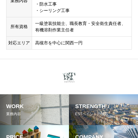
業務内容
・防水工事
・シーリング工事
一級塗装技能士、職長教育・安全衛生責任者、
所有資格
有機溶剤作業主任者
対応エリア
高槻市を中心に関西一円
WORK
STRENGTH
業務内容
ESTペイントの強み
PRICE
COMPANY