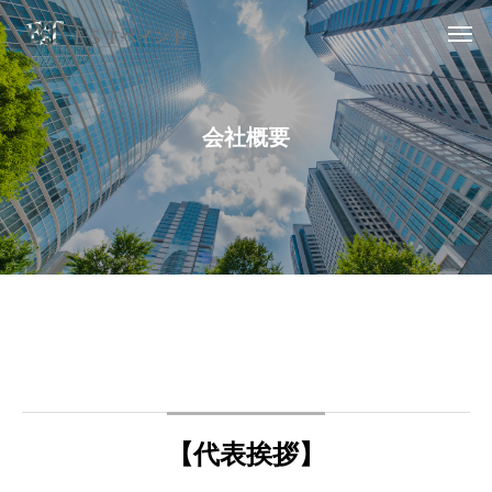
会
社
概
要
【代表挨拶】