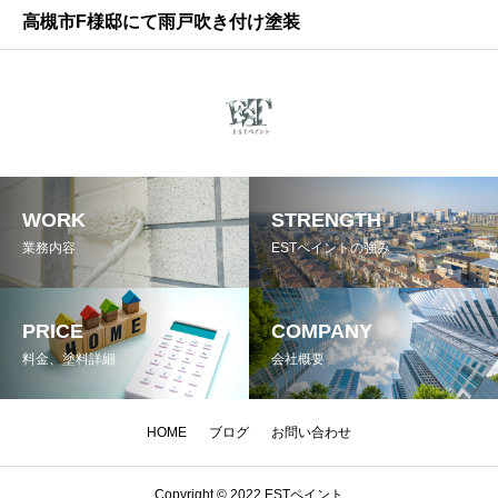
高槻市F様邸にて雨戸吹き付け塗装
WORK
STRENGTH
業務内容
ESTペイントの強み
PRICE
COMPANY
料金、塗料詳細
会社概要
HOME
ブログ
お問い合わせ
Copyright © 2022 ESTペイント